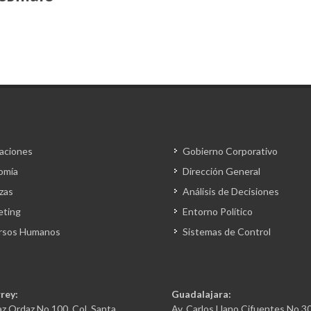
aciones
Gobierno Corporativo
omía
Dirección General
zas
Análisis de Decisiones
eting
Entorno Político
rsos Humanos
Sistemas de Control
rey:
Guadalajara:
az Ordaz No 100, Col. Santa
Av. Carlos Llano Cifuentes No 3