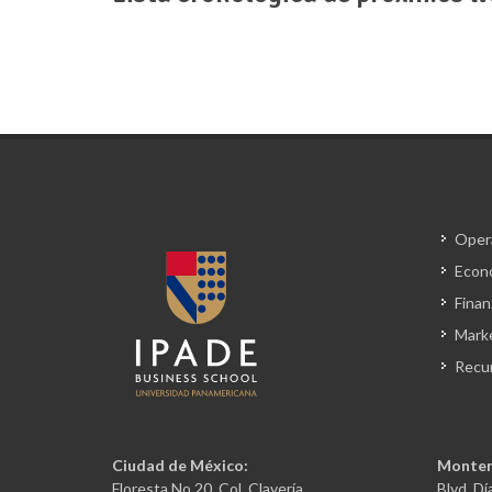
Oper
Econ
Finan
Mark
Recu
Ciudad de México:
Monter
Floresta No 20, Col. Clavería,
Blvd. Dí